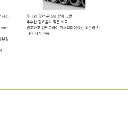
 시스
투과형 광학 구조의 광학 모듈
우수한 광효율과 적은 왜곡
ical
견고하고 컴팩트하여 커스터마이징된 초분광 카
메라 제작 가능
 세부정
석
StellarNet 분광기
OtO Photonics
분광기
Black Comet
Owl
Blue Wave
SideWinder
Green Wave
EagleEye