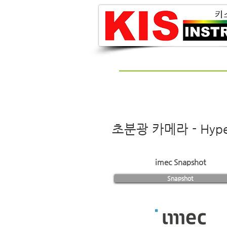
초분광 카메라 - Hyper
imec Snapshot
Snapshot