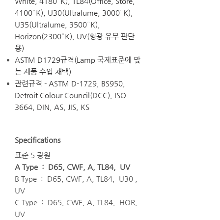
White, 4180°K), TL84(Office, Store,
4100°K), U30(Ultralume, 3000°K),
U35(Ultralume, 3500°K),
Horizon(2300°K), UV(형광 유무 판단
용)
ASTM D1729규격(Lamp 국제표준에 맞
는 제품 수입 채택)
관련규격 - ASTM D-1729, BS950,
Detroit Colour Council(DCC), ISO
3664, DIN, AS, JIS, KS
Specifications
표준 5 광원
A Type : D65, CWF, A, TL84, UV
B Type : D65, CWF, A, TL84, U30 ,
UV
C Type : D65, CWF, A, TL84, HOR,
UV