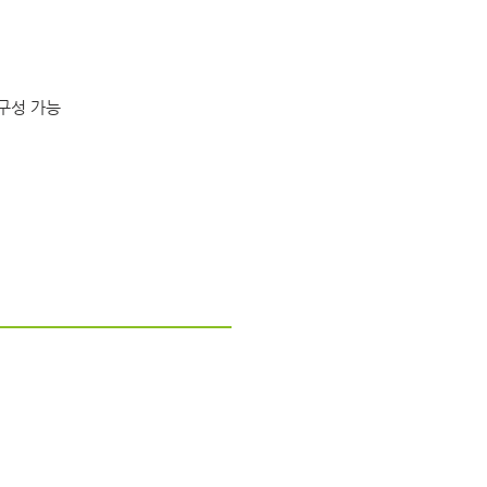
 구성 가능
초분광 카메라
imec SnapShot
SPECIM 초분광 카메라
SPECIM 초분광 라인 스캔 시스템
SPECIM 초분광 광학 모듈